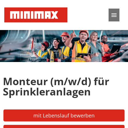
Deutsch
Englisch
Stellenangebote
Karriere
Monteur (m/w/d) für
FAQ
Sprinkleranlagen
mit Lebenslauf bewerben