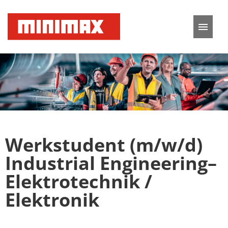
Deutsch
Englisch
Stellenangebote
Karriere
Werkstudent (m/w/d)
FAQ
Industrial Engineering–
Elektrotechnik /
Elektronik