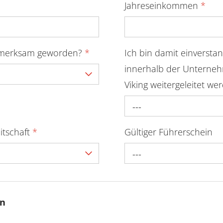
Jahreseinkommen
*
ufmerksam geworden?
*
Ich bin damit einversta
innerhalb der Unterne
Viking weitergeleitet we
---
itschaft
*
Gültiger Führerschein
---
en