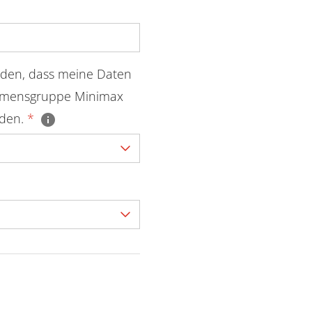
nden, dass meine Daten
hmensgruppe Minimax
rden.
*