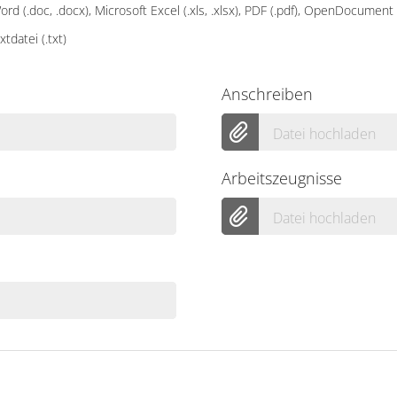
d (.doc, .docx), Microsoft Excel (.xls, .xlsx), PDF (.pdf), OpenDocument Te
xtdatei (.txt)
Anschreiben
Datei hochladen
Arbeitszeugnisse
Datei hochladen