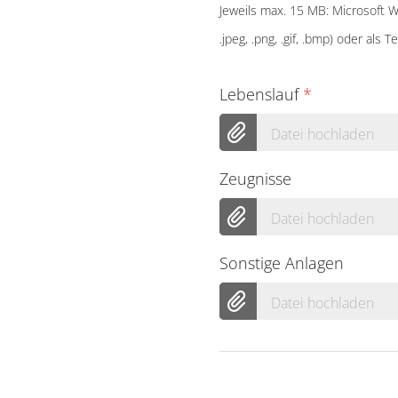
Jeweils max. 15 MB: Microsoft Wor
.jpeg, .png, .gif, .bmp) oder als Te
Lebenslauf
*
Datei hochladen
Zeugnisse
Datei hochladen
Sonstige Anlagen
Datei hochladen