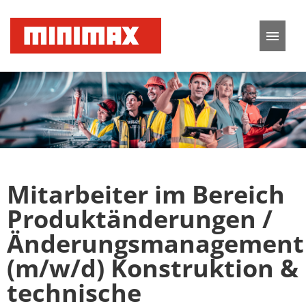
Deutsch
Englisch
Stellenangebote
Karriere
Mitarbeiter im Bereich
FAQ
Produktänderungen /
Änderungsmanagement
(m/w/d) Konstruktion &
technische