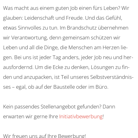
Was macht aus einem guten Job einen fürs Leben? Wir
glau­ben: Lei­den­schaft und Freu­de. Und das Ge­fühl,
etwas Sinn­vol­les zu tun. Im Brand­schutz über­neh­men
wir Ver­ant­wor­tung, denn ge­mein­sam schüt­zen wir
Leben und all die Dinge, die Men­schen am Her­zen lie­
gen. Bei uns ist jeder Tag an­ders, jeder Job neu und her­
aus­for­dernd. Um die Ecke zu den­ken, Lö­sun­gen zu fin­
den und an­zu­pa­cken, ist Teil un­se­res Selbst­ver­ständ­nis­
ses – egal, ob auf der Bau­stel­le oder im Büro.
Kein passendes Stellenangebot gefunden? Dann
erwarten wir gerne Ihre
Initiativbewerbung
!
Wir freu­en uns auf Ihre Be­wer­bung!