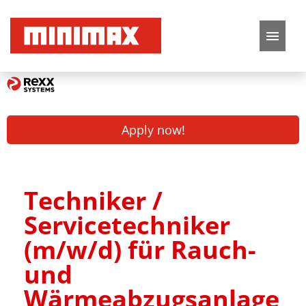
German
English
Job offers
Apply now!
Application tips
FAQ
Techniker /
Servicetechniker
(m/w/d) für Rauch-
und
Wärmeabzugsanlage