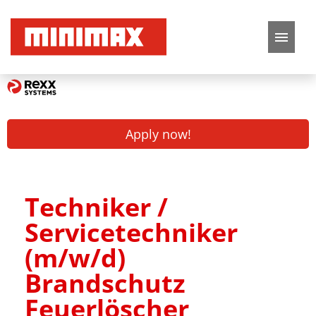
German
English
Job offers
Apply now!
Application tips
FAQ
Techniker /
Servicetechniker
(m/w/d)
Brandschutz
Feuerlöscher