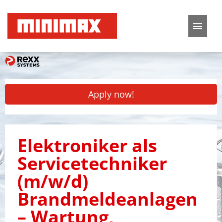
German
English
Job offers
Apply now!
Application tips
FAQ
Elektroniker als
Servicetechniker
(m/w/d)
Brandmeldeanlagen
– Wartung,