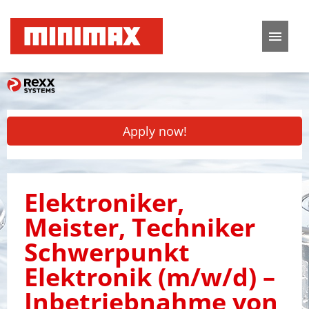
German
English
Job offers
Apply now!
Application tips
FAQ
Elektroniker,
Meister, Techniker
Schwerpunkt
Elektronik (m/w/d) –
Inbetriebnahme von